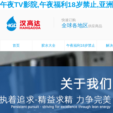
午夜TV影院,午夜福利18岁禁止,亚
快速订购
全球各地区
供应商品
首页
胶水大全
午夜福利18岁禁止
解决
胶水设备